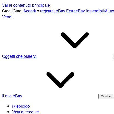
Vai al contenuto principale
Ciao
!
Ciao!
Accedi
o
registrati
eBay Extra
eBay Imperdibili
Aiuto
Vendi
Oggetti che osservi
Il mio eBay
Mostra I
Riepilogo
Visti di recente